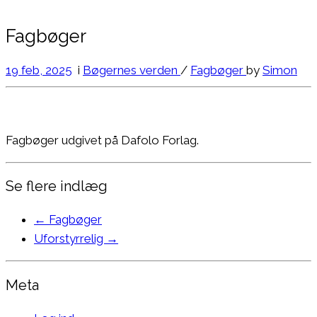
Fagbøger
19 feb, 2025
i
Bøgernes verden
/
Fagbøger
by
Simon
Fagbøger udgivet på Dafolo Forlag.
Se flere indlæg
←
Fagbøger
Uforstyrrelig
→
Meta